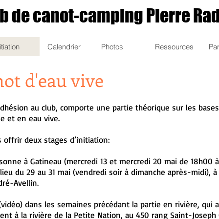
b de canot-camping Pierre Ra
itiation
Calendrier
Photos
Ressources
Par
not d'eau vive
l’adhésion au club, comporte une partie théorique sur les base
e et en eau vive.
offrir deux stages d’initiation:
sonne à Gatineau (mercredi 13 et mercredi 20 mai de 18h00 à 
a lieu du 29 au 31 mai (vendredi soir à dimanche après-midi), à 
ré-Avellin.
(vidéo) dans les semaines précédant la partie en rivière, qui a
nt à la rivière de la Petite Nation, au 450 rang Saint-Joseph 